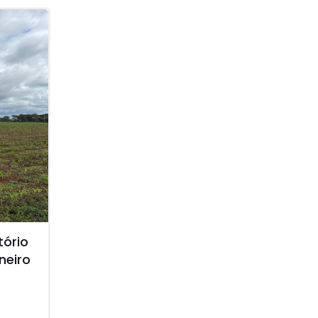
tório
neiro