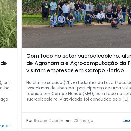
Com foco no setor sucroalcooleiro, al
 de
de Agronomia e Agrocomputação da F
visitam empresas em Campo Florido
0), um
No último sábado (21), estudantes da Fazu (Facul
ilho.
Associadas de Uberaba) participaram de uma visit
técnica em Campo Florido (MG), com foco no set
raga
sucroalcooleiro. A atividade foi conduzida pelo […]
Por
Raiane Duarte
em
23 março
Leia
mais