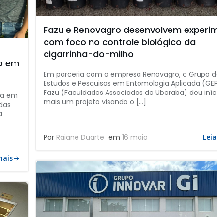
Fazu e Renovagro desenvolvem experi
com foco no controle biológico da
cigarrinha-do-milho
co em
Em parceria com a empresa Renovagro, o Grupo d
Estudos e Pesquisas em Entomologia Aplicada (GE
Fazu (Faculdades Associadas de Uberaba) deu iníc
sa em
mais um projeto visando o […]
das
a
Por
Raiane Duarte
em
16 maio
Leia
mais