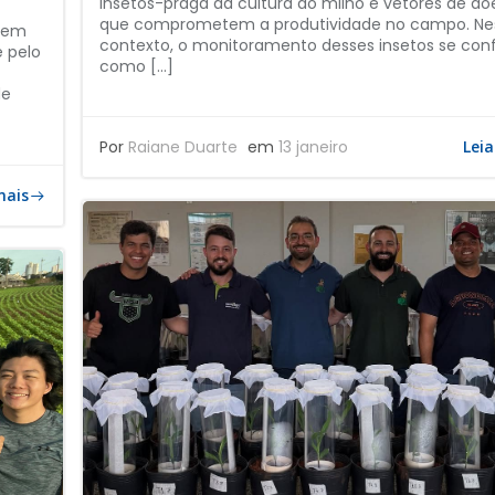
insetos-praga da cultura do milho e vetores de d
que comprometem a produtividade no campo. Ne
a em
contexto, o monitoramento desses insetos se conf
e pelo
como […]
de
Por
Raiane Duarte
em
13 janeiro
Leia
mais