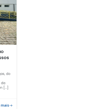
ao
ssos
gas, do
 da
m […]
 mais