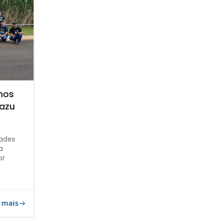
unos
azu
dades
a
or
 mais