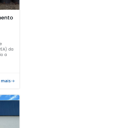
mento
e
PEA) da
io a
 mais