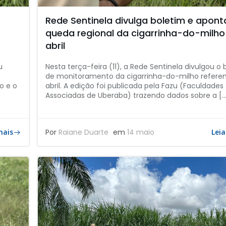
Rede Sentinela divulga boletim e apont
queda regional da cigarrinha-do-milh
abril
u
Nesta terça-feira (11), a Rede Sentinela divulgou o
de monitoramento da cigarrinha-do-milho referen
o e o
abril. A edição foi publicada pela Fazu (Faculdades
Associadas de Uberaba) trazendo dados sobre a […
mais
Por
Raiane Duarte
em
14 maio
Leia