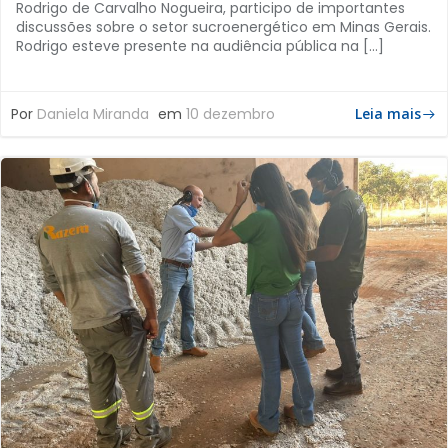
Rodrigo de Carvalho Nogueira, participo de importantes
discussões sobre o setor sucroenergético em Minas Gerais.
Rodrigo esteve presente na audiência pública na […]
Por
Daniela Miranda
em
10 dezembro
Leia mais