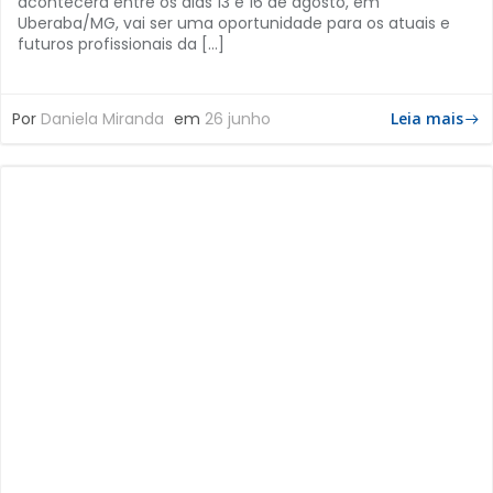
acontecerá entre os dias 13 e 16 de agosto, em
Uberaba/MG, vai ser uma oportunidade para os atuais e
futuros profissionais da […]
Por
Daniela Miranda
em
26 junho
Leia mais