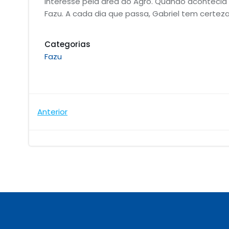
interesse pela área do Agro. Quando acontecia 
Fazu. A cada dia que passa, Gabriel tem certeza
Categorias
Fazu
Navegação
Anterior
de
Post