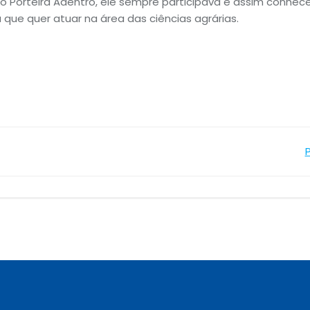
o Porteira Adentro, ele sempre participava e assim conhec
 que quer atuar na área das ciências agrárias.
Navegação
de
Post