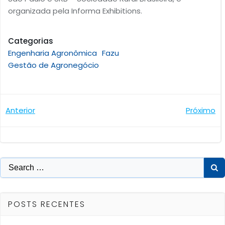
organizada pela Informa Exhibitions.
Categorias
Engenharia Agronômica
Fazu
Gestão de Agronegócio
Navegação
Navegaçã
Anterior
Próximo
de
de
Post
Post
Search
for:
POSTS RECENTES