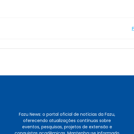
Navegação
de
Post
Fazu News: o portal oficial de notícias da Fazu,
oferecendo atualizações contínuas sobre
eventos, pesquisas, projetos de extensão e
conquistas acadêmicas. Mantenha-se informado