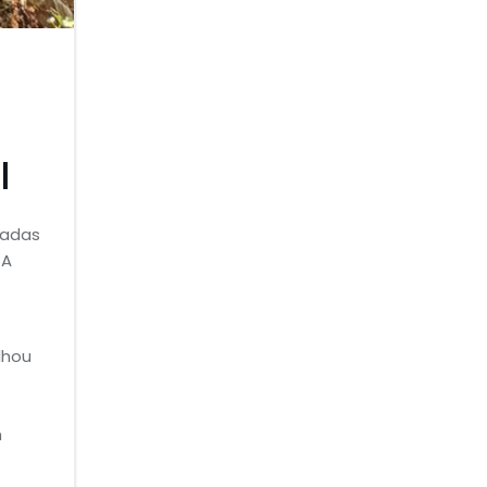
l
iadas
 A
lhou
m