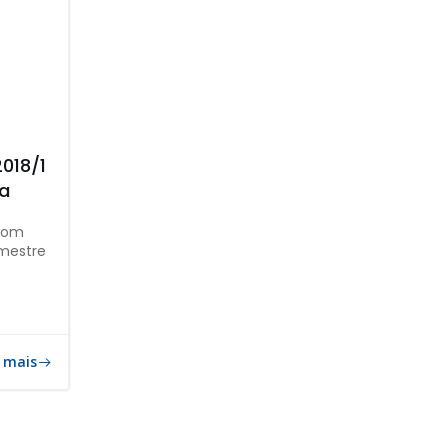
2018/1
ia
 com
emestre
 mais