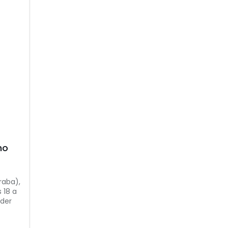
no
raba),
 18 a
nder