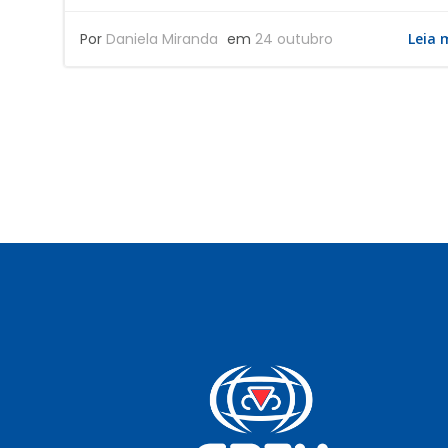
Por
Daniela Miranda
em
24 outubro
Leia 