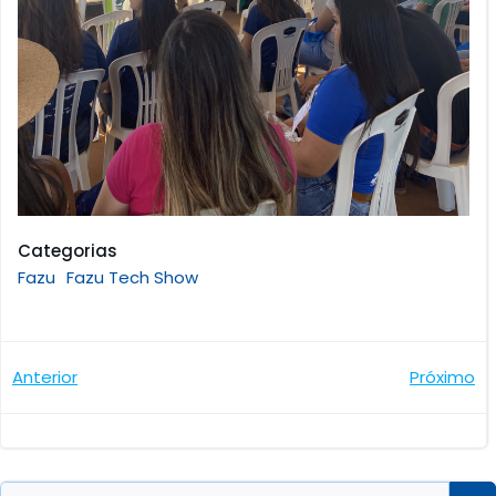
Categorias
Fazu
Fazu Tech Show
Navegação
Navegaçã
Anterior
Próximo
de
de
Post
Post
Search