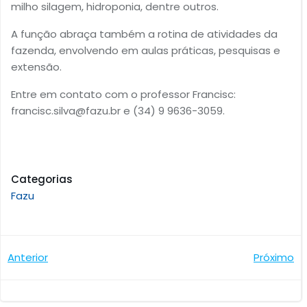
milho silagem, hidroponia, dentre outros.
A função abraça também a rotina de atividades da
fazenda, envolvendo em aulas práticas, pesquisas e
extensão.
Entre em contato com o professor Francisc:
francisc.silva@fazu.br
e (34) 9 9636-3059.
Categorias
Fazu
Navegação
Navegaçã
Anterior
Próximo
de
de