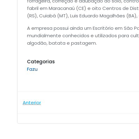
forrageira, correção e adubação do solo, contr
fabril em Maracanaú (CE) e oito Centros de Dis
(RS), Cuiabá (MT), Luis Eduardo Magalhães (BA)
A empresa possui ainda um Escritório em São Pa
mundialmente conhecidos e utilizados para cultur
algodão, batata e pastagem.
Categorias
Fazu
Navegação
Anterior
de
Post