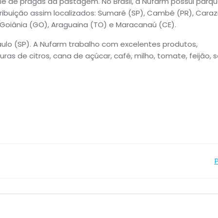
ole de pragas da pastagem. No Brasil, a Nufarm possui parq
tribuição assim localizados: Sumaré (SP), Cambé (PR), Caraz
, Goiânia (GO), Araguaina (TO) e Maracanaú (CE).
ulo (SP). A Nufarm trabalho com excelentes produtos,
as de citros, cana de açúcar, café, milho, tomate, feijão, s
Navegação
de
Post