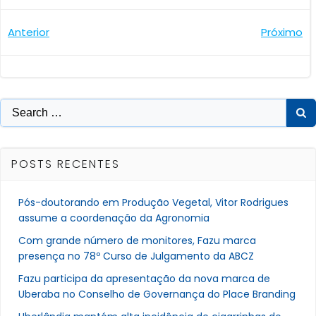
Navegação
Navegaçã
Anterior
Próximo
de
de
Post
Post
Search
for:
POSTS RECENTES
Pós-doutorando em Produção Vegetal, Vitor Rodrigues
assume a coordenação da Agronomia
Com grande número de monitores, Fazu marca
presença no 78º Curso de Julgamento da ABCZ
Fazu participa da apresentação da nova marca de
Uberaba no Conselho de Governança do Place Branding