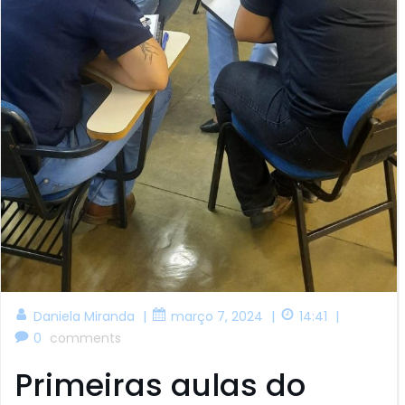
|
|
|
Daniela Miranda
março 7, 2024
14:41
0
comments
Primeiras aulas do