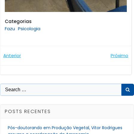
Categorias
Fazu
Psicologia
Navegação
Navegaçã
Anterior
Próximo
de
de
Post
Post
Search
for:
POSTS RECENTES
Pós-doutorando em Produção Vegetal, Vitor Rodrigues