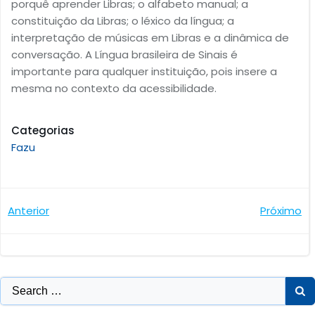
porquê aprender Libras; o alfabeto manual; a
constituição da Libras; o léxico da língua; a
interpretação de músicas em Libras e a dinâmica de
conversação. A Língua brasileira de Sinais é
importante para qualquer instituição, pois insere a
mesma no contexto da acessibilidade.
Categorias
Fazu
Navegação
Navegaçã
Anterior
Próximo
de
de
Post
Post
Search
for: