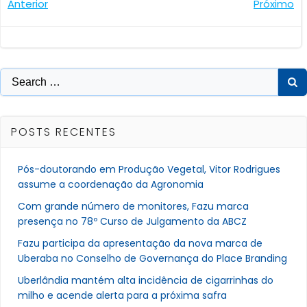
Navegação
Navegaçã
Anterior
Próximo
de
de
Post
Post
Search
for:
POSTS RECENTES
Pós-doutorando em Produção Vegetal, Vitor Rodrigues
assume a coordenação da Agronomia
Com grande número de monitores, Fazu marca
presença no 78º Curso de Julgamento da ABCZ
Fazu participa da apresentação da nova marca de
Uberaba no Conselho de Governança do Place Branding
Uberlândia mantém alta incidência de cigarrinhas do
milho e acende alerta para a próxima safra