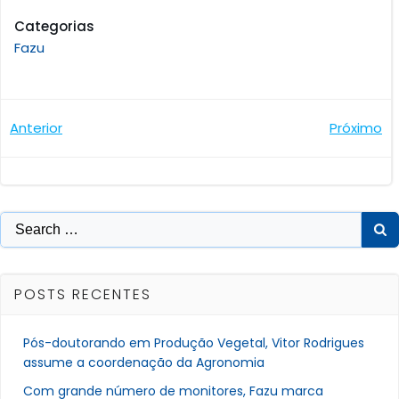
Categorias
Fazu
Navegação
Navegaçã
Anterior
Próximo
de
de
Post
Post
Search
for:
POSTS RECENTES
Pós-doutorando em Produção Vegetal, Vitor Rodrigues
assume a coordenação da Agronomia
Com grande número de monitores, Fazu marca