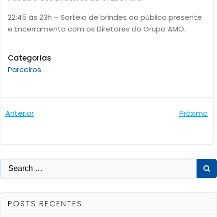
22:45 às 23h – Sorteio de brindes ao público presente
e Encerramento com os Diretores do Grupo AMO.
Categorias
Parceiros
Navegação
Navegaçã
Anterior
Próximo
de
de
Post
Post
Search
for:
POSTS RECENTES