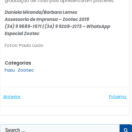
graduação de todo país apresentaram pôsteres.
Daniela Miranda/Barbara Lemes
Assessoria de Imprensa – Zootec 2019
(34) 9 9689-1571 | (34) 9 9209-2173 – WhatsApp
Especial Zootec
Fotos: Paulo Lúcio
Categorias
Fazu
Zootec
Navegação
Navegaçã
Anterior
Próximo
de
de
Post
Post
Search