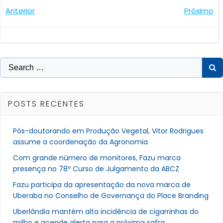
Navegação
Navegaçã
Anterior
Próximo
de
de
Post
Post
Search
for:
POSTS RECENTES
Pós-doutorando em Produção Vegetal, Vitor Rodrigues
assume a coordenação da Agronomia
Com grande número de monitores, Fazu marca
presença no 78º Curso de Julgamento da ABCZ
Fazu participa da apresentação da nova marca de
Uberaba no Conselho de Governança do Place Branding
Uberlândia mantém alta incidência de cigarrinhas do
milho e acende alerta para a próxima safra