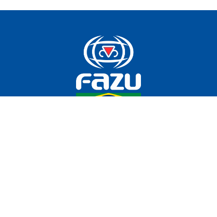
Fazu News: o portal oficial de notícias da Fazu, oferecendo
atualizações contínuas sobre eventos, pesquisas, projetos
de extensão e conquistas acadêmicas. Mantenha-se
informado e conectado com a comunidade Fazu.
Daniela Miranda
Jornalista Responsável | MTb 0020500/MG