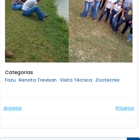
Categorias
Fazu
Renata Trevisan
Visita Técnica
Zootecnia
Navegação
Navegaçã
Anterior
Próximo
de
de
Post
Post