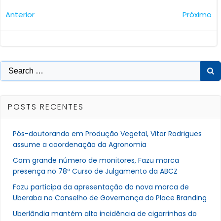
Navegação
Navegaçã
Anterior
Próximo
de
de
Post
Post
Search
for:
POSTS RECENTES
Pós-doutorando em Produção Vegetal, Vitor Rodrigues
assume a coordenação da Agronomia
Com grande número de monitores, Fazu marca
presença no 78º Curso de Julgamento da ABCZ
Fazu participa da apresentação da nova marca de
Uberaba no Conselho de Governança do Place Branding
Uberlândia mantém alta incidência de cigarrinhas do