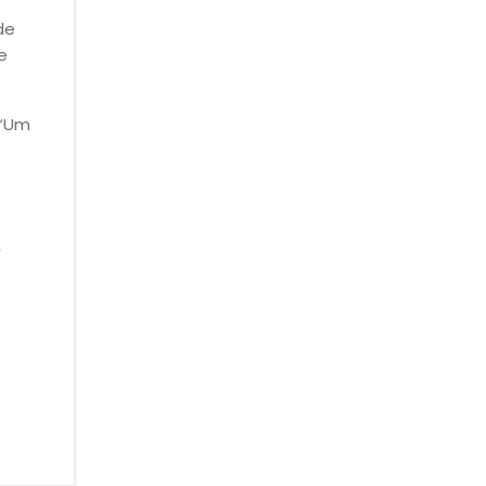
de
e
 “Um
,