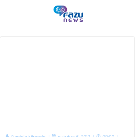
Pular
para
o
conteúdo
|
|
|
Daniela Miranda
outubro 6, 2017
08:00