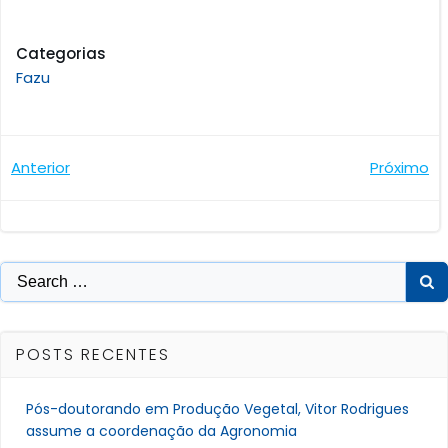
Categorias
Fazu
Navegação
Navegaçã
Anterior
Próximo
de
de
Post
Post
Search
for:
POSTS RECENTES
Pós-doutorando em Produção Vegetal, Vitor Rodrigues
assume a coordenação da Agronomia