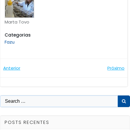
Marta Tovo
Categorias
Fazu
Navegação
Navegaçã
Anterior
Próximo
de
de
Post
Post
Search
for:
POSTS RECENTES