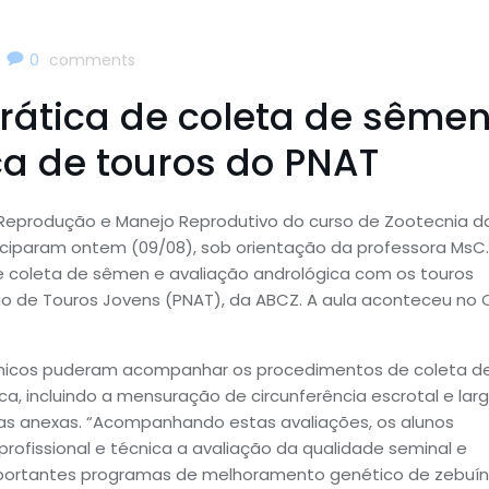
|
0
comments
rática de coleta de sêmen
ca de touros do PNAT
 Reprodução e Manejo Reprodutivo do curso de Zootecnia d
ciparam ontem (09/08), sob orientação da professora MsC.
e coleta de sêmen e avaliação andrológica com os touros
o de Touros Jovens (PNAT), da ABCZ. A aula aconteceu no C
micos puderam acompanhar os procedimentos de coleta d
ca, incluindo a mensuração de circunferência escrotal e lar
ulas anexas. “Acompanhando estas avaliações, os alunos
rofissional e técnica a avaliação da qualidade seminal e
mportantes programas de melhoramento genético de zebuín