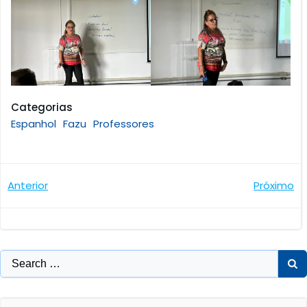
Categorias
Espanhol
Fazu
Professores
Navegação
Navegaçã
Anterior
Próximo
de
de
Post
Post
Search
for: