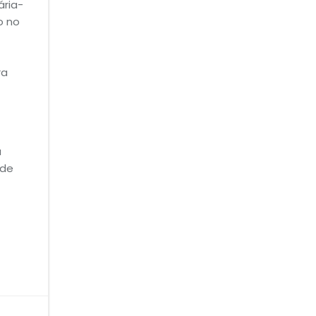
ria-
o no
ra
a
 de