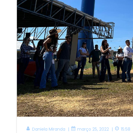
|
|
Daniela Miranda
março 25, 2022
15:58