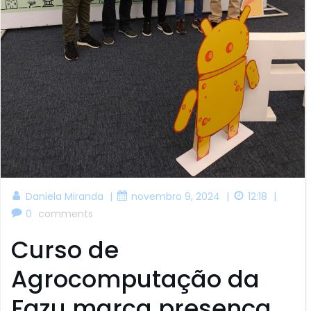
|
|
|
Daniela Miranda
novembro 9, 2024
12:18
0
comments
Curso de
Agrocomputação da
Fazu marca presença