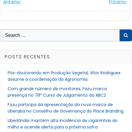
Navegação
Navegaçã
Anterior
Próximo
de
de
Post
Post
Search
for:
POSTS RECENTES
Pós-doutorando em Produção Vegetal, Vitor Rodrigues
assume a coordenação da Agronomia
Com grande número de monitores, Fazu marca
presença no 78º Curso de Julgamento da ABCZ
Fazu participa da apresentação da nova marca de
Uberaba no Conselho de Governança do Place Branding
Uberlândia mantém alta incidência de cigarrinhas do
milho e acende alerta para a próxima safra