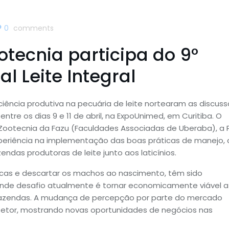
0
comments
tecnia participa do 9°
l Leite Integral
ciência produtiva na pecuária de leite nortearam as discus
 entre os dias 9 e 11 de abril, na ExpoUnimed, em Curitiba. O
ootecnia da Fazu (Faculdades Associadas de Uberaba), a P
experiência na implementação das boas práticas de manejo,
as produtoras de leite junto aos laticínios.
acas e descartar os machos ao nascimento, têm sido
nde desafio atualmente é tornar economicamente viável a
fazendas. A mudança de percepção por parte do mercado
etor, mostrando novas oportunidades de negócios nas