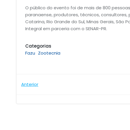
O público do evento foi de mais de 800 pessoa
paranaense, produtores, técnicos, consultores,
Catarina, Rio Grande do Sul, Minas Gerais, São P
Integral em parceria com o SENAR-PR.
Categorias
Fazu
Zootecnia
Navegação
Anterior
de
Post