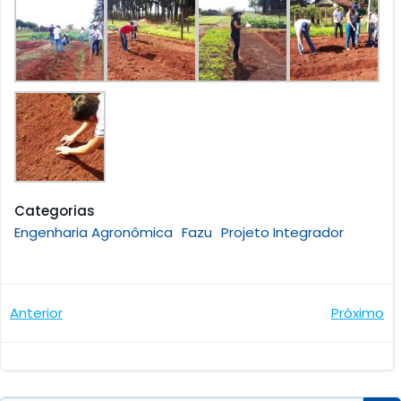
Categorias
Engenharia Agronômica
Fazu
Projeto Integrador
Navegação
Navegaçã
Anterior
Próximo
de
de