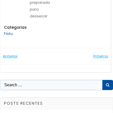
preparada
para
dessecar
Categorias
Fazu
Navegação
Navegaçã
Anterior
Próximo
de
de
Post
Post
Search
for:
POSTS RECENTES