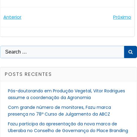
Navegação
Navegaçã
Anterior
Próximo
de
de
Post
Post
Search
for:
POSTS RECENTES
Pós-doutorando em Produção Vegetal, Vitor Rodrigues
assume a coordenação da Agronomia
Com grande número de monitores, Fazu marca
presença no 78º Curso de Julgamento da ABCZ
Fazu participa da apresentação da nova marca de
Uberaba no Conselho de Governança do Place Branding