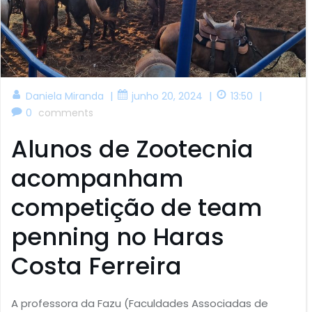
|
|
|
Daniela Miranda
junho 20, 2024
13:50
0
comments
Alunos de Zootecnia
acompanham
competição de team
penning no Haras
Costa Ferreira
A professora da Fazu (Faculdades Associadas de