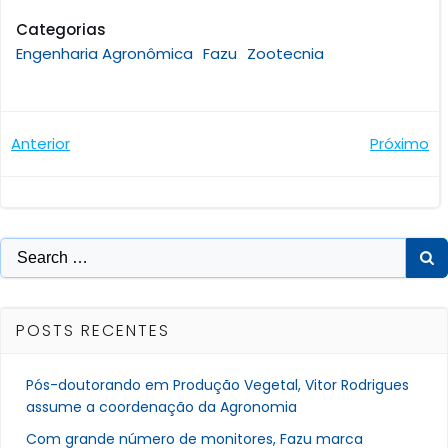
Categorias
Engenharia Agronômica
Fazu
Zootecnia
Navegação
Navegaçã
Anterior
Próximo
de
de
Post
Post
Search
for:
POSTS RECENTES
Pós-doutorando em Produção Vegetal, Vitor Rodrigues
assume a coordenação da Agronomia
Com grande número de monitores, Fazu marca