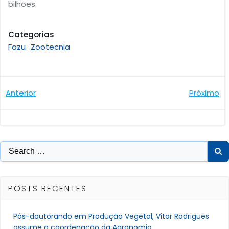
bilhões.
Categorias
Fazu
Zootecnia
Navegação
Navegaçã
Anterior
Próximo
de
de
Post
Post
Search
for:
POSTS RECENTES
Pós-doutorando em Produção Vegetal, Vitor Rodrigues
assume a coordenação da Agronomia