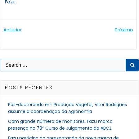
Fazu
Navegação
Navegaçã
Anterior
Próximo
de
de
Post
Post
Search
for:
POSTS RECENTES
Pós-doutorando em Produção Vegetal, Vitor Rodrigues
assume a coordenação da Agronomia
Com grande número de monitores, Fazu marca
presença no 78º Curso de Julgamento da ABCZ
Fazu participa da apresentação da nova marca de