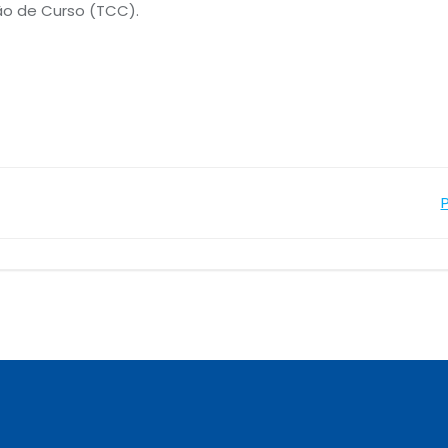
ão de Curso (TCC).
Navegação
de
Post