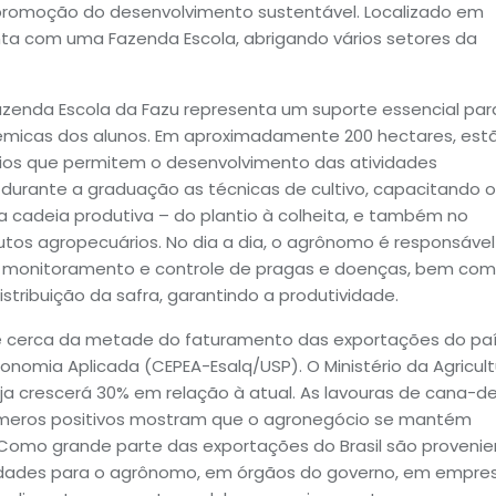
 promoção do desenvolvimento sustentável. Localizado em
ta com uma Fazenda Escola, abrigando vários setores da
Fazenda Escola da Fazu representa um suporte essencial par
dêmicas dos alunos. Em aproximadamente 200 hectares, est
rios que permitem o desenvolvimento das atividades
a durante a graduação as técnicas de cultivo, capacitando o
a cadeia produtiva – do plantio à colheita, e também no
os agropecuários. No dia a dia, o agrônomo é responsável
 o monitoramento e controle de pragas e doenças, bem com
tribuição da safra, garantindo a produtividade.
 e cerca da metade do faturamento das exportações do paí
omia Aplicada (CEPEA-Esalq/USP). O Ministério da Agricult
oja crescerá 30% em relação à atual. As lavouras de cana-d
meros positivos mostram que o agronegócio se mantém
. Como grande parte das exportações do Brasil são proveni
idades para o agrônomo, em órgãos do governo, em empre