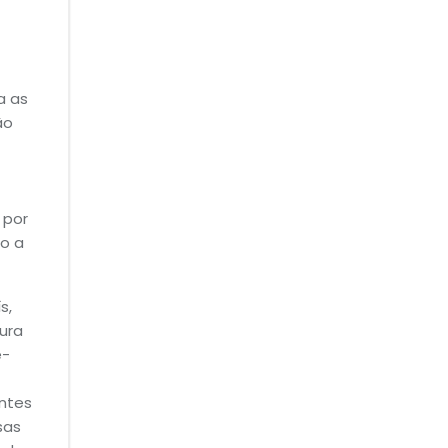
a as
ão
 por
o a
s,
ura
e-
entes
sas