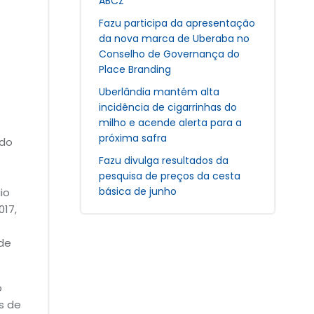
ABCZ
Fazu participa da apresentação
da nova marca de Uberaba no
Conselho de Governança do
Place Branding
Uberlândia mantém alta
incidência de cigarrinhas do
milho e acende alerta para a
próxima safra
 do
Fazu divulga resultados da
pesquisa de preços da cesta
básica de junho
io
017,
 de
o
s de