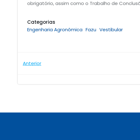
obrigatório, assim como o Trabalho de Conclus
Categorias
Engenharia Agronômica
Fazu
Vestibular
Navegação
Anterior
de
Post