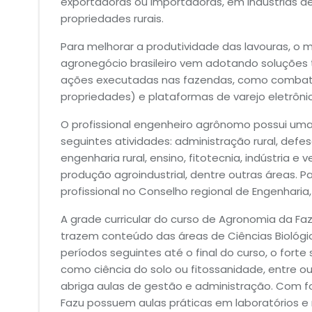
exportadoras ou importadoras, em indústrias 
propriedades rurais.
Para melhorar a produtividade das lavouras, o 
agronegócio brasileiro vem adotando soluções te
ações executadas nas fazendas, como combat
propriedades) e plataformas de varejo eletrôn
O profissional engenheiro agrônomo possui um
seguintes atividades: administração rural, defes
engenharia rural, ensino, fitotecnia, indústria
produção agroindustrial, dentre outras áreas. P
profissional no Conselho regional de Engenharia
A grade curricular do curso de Agronomia da Fazu
trazem conteúdo das áreas de Ciências Biológica
períodos seguintes até o final do curso, o forte
como ciência do solo ou fitossanidade, entre ou
abriga aulas de gestão e administração. Com fo
Fazu possuem aulas práticas em laboratórios e 