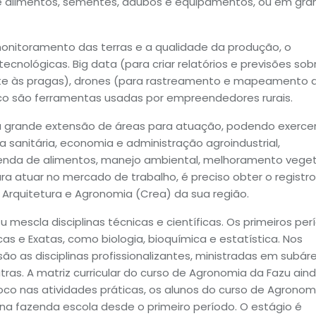
de alimentos, sementes, adubos e equipamentos, ou em gra
monitoramento das terras e a qualidade da produção, o
cnológicas. Big data (para criar relatórios e previsões sob
e às pragas), drones (para rastreamento e mapeamento 
ico são ferramentas usadas por empreendedores rurais.
a grande extensão de áreas para atuação, podendo exercer
a sanitária, economia e administração agroindustrial,
 e venda de alimentos, manejo ambiental, melhoramento veget
ara atuar no mercado de trabalho, é preciso obter o registro
, Arquitetura e Agronomia (Crea) da sua região.
 mescla disciplinas técnicas e científicas. Os primeiros per
s e Exatas, como biologia, bioquímica e estatística. Nos
 são as disciplinas profissionalizantes, ministradas em subár
tras. A matriz curricular do curso de Agronomia da Fazu ain
co nas atividades práticas, os alunos do curso de Agronom
na fazenda escola desde o primeiro período. O estágio é