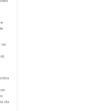
ndes
re
de
 as
al,
íodos
eas
da
ia da