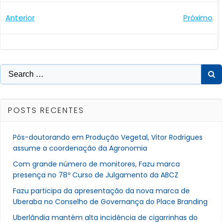
Navegação
Navegaçã
Anterior
Próximo
de
de
Post
Post
Search
for:
POSTS RECENTES
Pós-doutorando em Produção Vegetal, Vitor Rodrigues
assume a coordenação da Agronomia
Com grande número de monitores, Fazu marca
presença no 78º Curso de Julgamento da ABCZ
Fazu participa da apresentação da nova marca de
Uberaba no Conselho de Governança do Place Branding
Uberlândia mantém alta incidência de cigarrinhas do