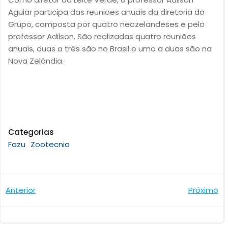
Aguiar participa das reuniões anuais da diretoria do
Grupo, composta por quatro neozelandeses e pelo
professor Adilson. São realizadas quatro reuniões
anuais, duas a três são no Brasil e uma a duas são na
Nova Zelândia.
Categorias
Fazu
Zootecnia
Navegação
Navegaçã
Anterior
Próximo
de
de