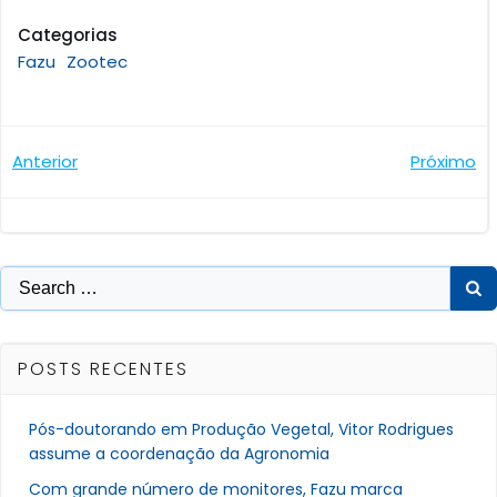
Categorias
Fazu
Zootec
Navegação
Navegaçã
Anterior
Próximo
de
de
Post
Post
Search
for:
POSTS RECENTES
Pós-doutorando em Produção Vegetal, Vitor Rodrigues
assume a coordenação da Agronomia
Com grande número de monitores, Fazu marca