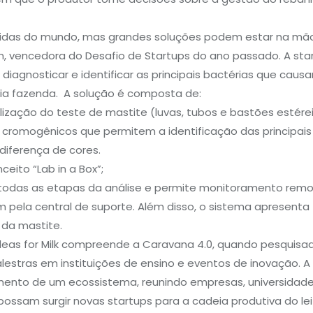
ebidas do mundo, mas grandes soluções podem estar na mã
 vencedora do Desafio de Startups do ano passado. A sta
iagnosticar e identificar as principais bactérias que caus
ria fazenda. A solução é composta de:
ização do teste de mastite (luvas, tubos e bastões estérei
 cromogênicos que permitem a identificação das principais
iferença de cores.
eito “Lab in a Box”;
todas as etapas da análise e permite monitoramento remo
m pela central de suporte. Além disso, o sistema apresenta
 da mastite.
o Ideas for Milk compreende a Caravana 4.0, quando pesquisa
estras em instituições de ensino e eventos de inovação. A
ento de um ecossistema, reunindo empresas, universidade
ossam surgir novas startups para a cadeia produtiva do lei