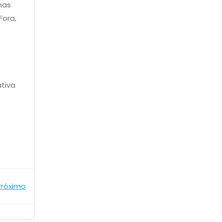
nas
ora,
tiva
Próximo