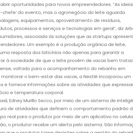
 abrir oportunidades para novos empreendedores. “As ideia
ro-chefe’ do evento, mas o agronegócio do leite aguarda
mbalagens, equipamentos, aproveitamento de resíduos,
tos, processos e serviços e tecnologias em geral”, diz Arb
nsumidores, associada às soluções que as startups aprese
endedores. Um exemplo é a produção orgânica de leite,
a resposta dos laticínios não apenas para garantir a
r à sociedade de que o leite provém de vacas bem trata
 Cowsense, voltado para o acompanhamento do rebanho em
a monitorar o bem-estar das vacas, a Nestlé incorporou um
eta e fornece informações sobre as atividades que express
cio e temperatura corporal.
sil, Edney Murillo Secco, por meio de um sistema de intelig
 leitura de atividades que definem o comportamento padrão 
 real para o produtor por meio de um aplicativo no celular
o, o produtor recebe um alerta pelo sistema. São informa
tem que o produtor tome decisões sobre a gestão do reban