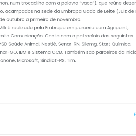
n, num trocadilho com a palavra “vaca”), que reúne deze
 acampados na sede da Embrapa Gado de Leite (Juiz de F
 de outubro a primeiro de novembro.
Milk é realizado pela Embrapa em parceria com Agripoint,
e Texto Comunicação. Conta com o patrocínio das seguintes
MSD Saúde Animal, Nestlé, Senar-RN, Silemg, Start Química,
ar-GO, IBM e Sistema OCB. Também são parceiros da inicia
anone, Microsoft, Sindilat-RS, Tim.
Navegação
de