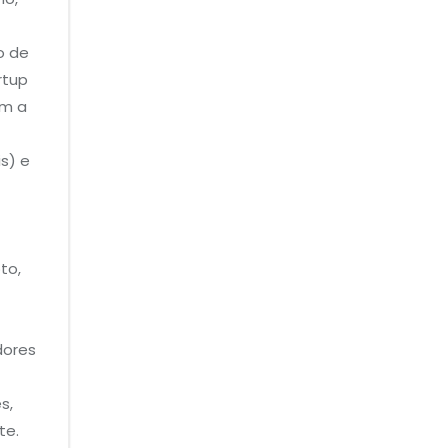
o de
rtup
am a
s) e
to,
dores
s,
te.