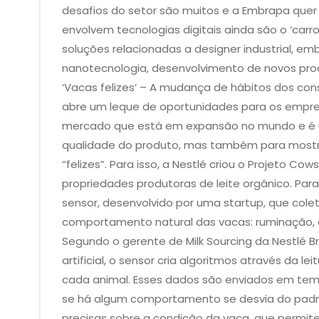
desafios do setor são muitos e a Embrapa quer
envolvem tecnologias digitais ainda são o ‘car
soluções relacionadas a designer industrial, e
nanotecnologia, desenvolvimento de novos produ
‘Vacas felizes’ – A mudança de hábitos dos co
abre um leque de oportunidades para os empre
mercado que está em expansão no mundo e é um
qualidade do produto, mas também para mostra
“felizes”. Para isso, a Nestlé criou o Projeto
propriedades produtoras de leite orgânico. Par
sensor, desenvolvido por uma startup, que col
comportamento natural das vacas: ruminação, ó
Segundo o gerente de Milk Sourcing da Nestlé Bra
artificial, o sensor cria algoritmos através da
cada animal. Esses dados são enviados em tempo
se há algum comportamento se desvia do padrã
precisas sobre a condição da vaca, que permi