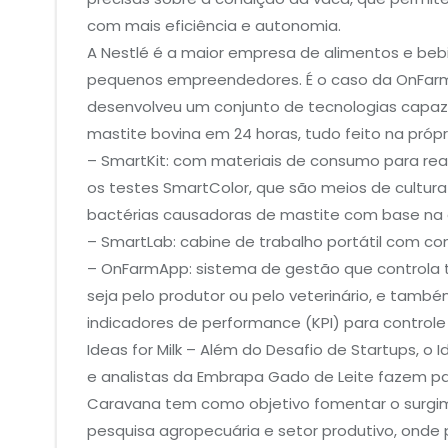
com mais eficiência e autonomia.
A Nestlé é a maior empresa de alimentos e b
pequenos empreendedores. É o caso da OnFarm,
desenvolveu um conjunto de tecnologias capaz d
mastite bovina em 24 horas, tudo feito na próp
– SmartKit: com materiais de consumo para real
os testes SmartColor, que são meios de cultura
bactérias causadoras de mastite com base na d
– SmartLab: cabine de trabalho portátil com conc
– OnFarmApp: sistema de gestão que controla 
seja pelo produtor ou pelo veterinário, e també
indicadores de performance (KPI) para controle
Ideas for Milk – Além do Desafio de Startups, 
e analistas da Embrapa Gado de Leite fazem pal
Caravana tem como objetivo fomentar o surgim
pesquisa agropecuária e setor produtivo, onde p