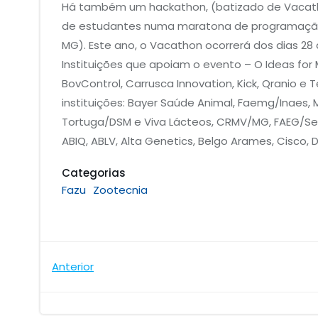
Há também um hackathon, (batizado de Vacatho
de estudantes numa maratona de programação,
MG). Este ano, o Vacathon ocorrerá dos dias 28
Instituições que apoiam o evento – O Ideas for 
BovControl, Carrusca Innovation, Kick, Qranio 
instituições: Bayer Saúde Animal, Faemg/Inaes, 
Tortuga/DSM e Viva Lácteos, CRMV/MG, FAEG/Sen
ABIQ, ABLV, Alta Genetics, Belgo Arames, Cisco, D
Categorias
Fazu
Zootecnia
Navegação
Anterior
de