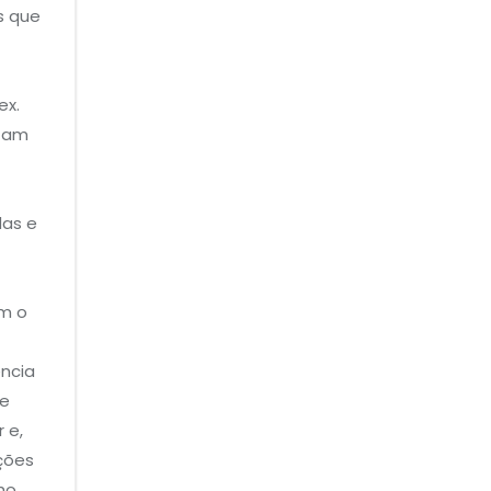
s que
ex.
ntam
das e
am o
ência
de
 e,
ções
ho,