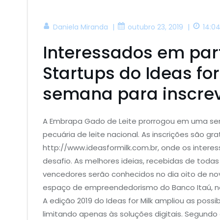
|
|
Daniela Miranda
outubro 23, 2019
14:0
Interessados em part
Startups do Ideas fo
semana para inscrev
A Embrapa Gado de Leite prorrogou em uma sema
pecuária de leite nacional. As inscrições são gra
http://www.ideasformilk.com.br, onde os intere
desafio. As melhores ideias, recebidas de todas 
vencedores serão conhecidos no dia oito de no
espaço de empreendedorismo do Banco Itaú, no
A edição 2019 do Ideas for Milk ampliou as poss
limitando apenas às soluções digitais. Segund