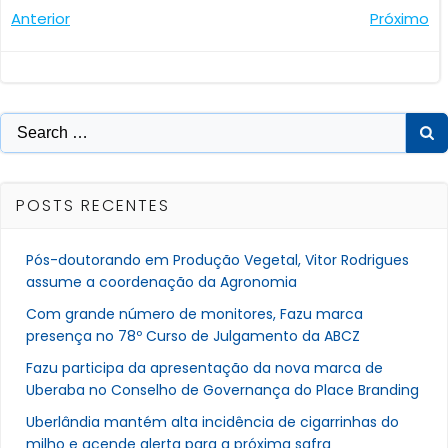
Navegação
Navegaçã
Anterior
Próximo
de
de
Post
Post
Search
for:
POSTS RECENTES
Pós-doutorando em Produção Vegetal, Vitor Rodrigues
assume a coordenação da Agronomia
Com grande número de monitores, Fazu marca
presença no 78º Curso de Julgamento da ABCZ
Fazu participa da apresentação da nova marca de
Uberaba no Conselho de Governança do Place Branding
Uberlândia mantém alta incidência de cigarrinhas do
milho e acende alerta para a próxima safra