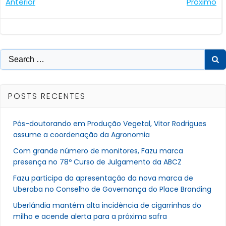
Navegação
Navegaçã
Anterior
Próximo
de
de
Post
Post
Search
for:
POSTS RECENTES
Pós-doutorando em Produção Vegetal, Vitor Rodrigues
assume a coordenação da Agronomia
Com grande número de monitores, Fazu marca
presença no 78º Curso de Julgamento da ABCZ
Fazu participa da apresentação da nova marca de
Uberaba no Conselho de Governança do Place Branding
Uberlândia mantém alta incidência de cigarrinhas do
milho e acende alerta para a próxima safra