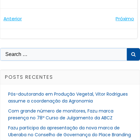
Navegação
Navegaçã
Anterior
Próximo
de
de
Post
Post
Search
for:
POSTS RECENTES
Pós-doutorando em Produção Vegetal, Vitor Rodrigues
assume a coordenação da Agronomia
Com grande número de monitores, Fazu marca
presença no 78º Curso de Julgamento da ABCZ
Fazu participa da apresentação da nova marca de
Uberaba no Conselho de Governança do Place Branding