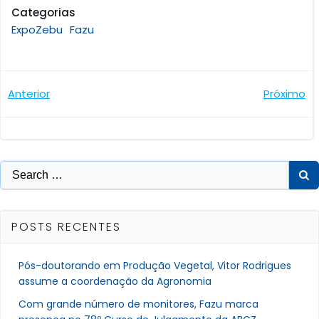
Categorias
ExpoZebu
Fazu
Navegação
Navegaçã
Anterior
Próximo
de
de
Post
Post
Search
for:
POSTS RECENTES
Pós-doutorando em Produção Vegetal, Vitor Rodrigues
assume a coordenação da Agronomia
Com grande número de monitores, Fazu marca