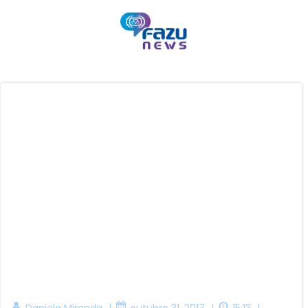
Pular
para
o
conteúdo
|
|
|
Daniela Miranda
outubro 31, 2017
15:13