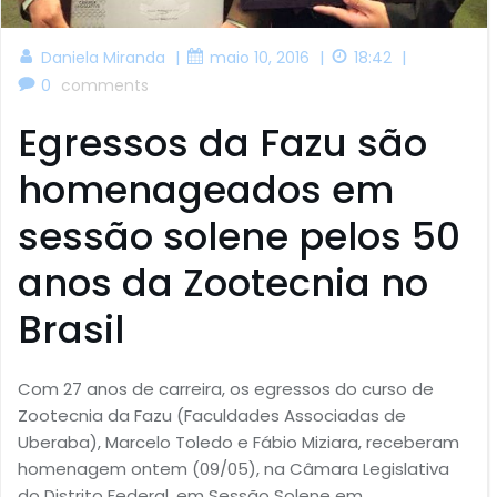
|
|
|
Daniela Miranda
maio 10, 2016
18:42
0
comments
Egressos da Fazu são
homenageados em
sessão solene pelos 50
anos da Zootecnia no
Brasil
Com 27 anos de carreira, os egressos do curso de
Zootecnia da Fazu (Faculdades Associadas de
Uberaba), Marcelo Toledo e Fábio Miziara, receberam
homenagem ontem (09/05), na Câmara Legislativa
do Distrito Federal, em Sessão Solene em