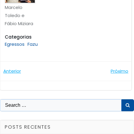
Marcelo
Toledo e
Fábio Miziara
Categorias
Egressos
Fazu
Navegação
Navegaçã
Anterior
Próximo
de
de
Post
Post
Search
for:
POSTS RECENTES