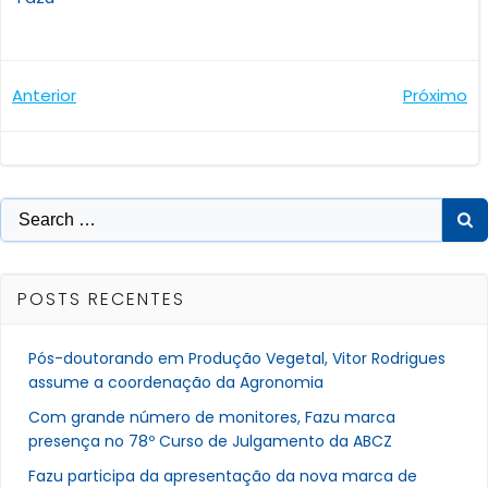
Navegação
Navegaçã
Anterior
Próximo
de
de
Post
Post
Search
for:
POSTS RECENTES
Pós-doutorando em Produção Vegetal, Vitor Rodrigues
assume a coordenação da Agronomia
Com grande número de monitores, Fazu marca
presença no 78º Curso de Julgamento da ABCZ
Fazu participa da apresentação da nova marca de