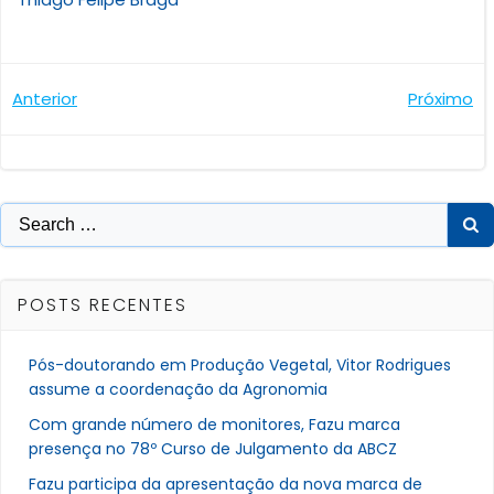
Navegação
Navegaçã
Anterior
Próximo
de
de
Post
Post
Search
for:
POSTS RECENTES
Pós-doutorando em Produção Vegetal, Vitor Rodrigues
assume a coordenação da Agronomia
Com grande número de monitores, Fazu marca
presença no 78º Curso de Julgamento da ABCZ
Fazu participa da apresentação da nova marca de