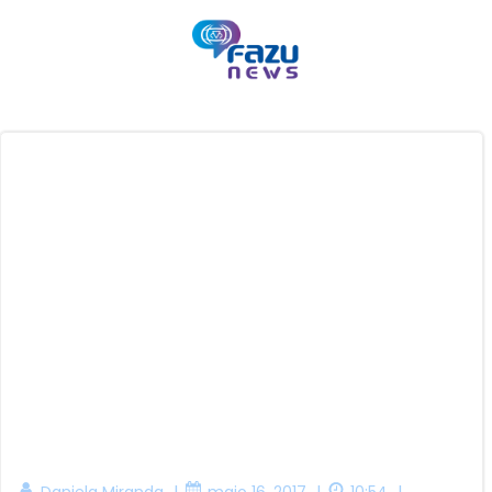
Pular
para
o
conteúdo
|
|
|
Daniela Miranda
maio 16, 2017
10:54