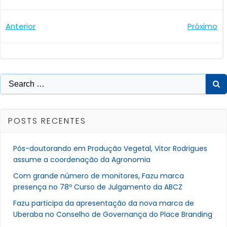
Navegação
Navegaçã
Anterior
Próximo
de
de
Post
Post
Search
for:
POSTS RECENTES
Pós-doutorando em Produção Vegetal, Vitor Rodrigues
assume a coordenação da Agronomia
Com grande número de monitores, Fazu marca
presença no 78º Curso de Julgamento da ABCZ
Fazu participa da apresentação da nova marca de
Uberaba no Conselho de Governança do Place Branding